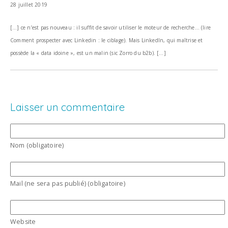
28 juillet 2019
[…] ce n’est pas nouveau : il suffit de savoir utiliser le moteur de recherche… (lire
Comment prospecter avec Linkedin : le ciblage). Mais LinkedIn, qui maîtrise et
possède la « data idoine », est un malin (sic Zorro du b2b). […]
Laisser un commentaire
Nom (obligatoire)
Mail (ne sera pas publié) (obligatoire)
Website