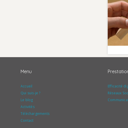
Menu
Prestatio
Accueil
Efficacité di
Qui suis-je ?
Réseaux Soc
Le blog
Communicati
Activités
Téléchargements
Contact