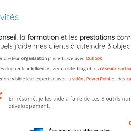
ivités
onseil
, la
formation
et les
prestations
comp
uels j’aide mes clients à atteindre 3 object
endre leur
organisation
plus efficace avec
Outlook
évelopper leur
influence
avec un
site-blog
et les
réseaux socia
endre
visible
leur expertise avec la
vidéo
,
PowerPoint
et des
c
En résumé, je les aide à faire de ces 8 outils nu
développement.