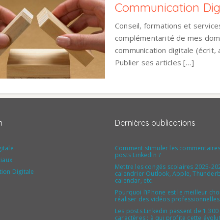
Communication Digi
Conseil, formations et service
complémentarité de mes domai
communication digitale (écrit,
Publier ses articles […]
n
Dernières publications
gitale
Comment stimuler les commentaires
posts LinkedIn ?
iaux
Mettre les congés scolaires 2025-20
on Digitale
calendrier Outlook, Apple, Thunder
calendar, etc.
Pourquoi l’iPhone est le meilleur ch
réaliser des vidéos professionnelles
Les posts Linkedin passent de 1.300
caractères : à qui profite cette évolu