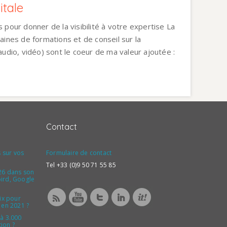
tale
s pour donner de la visibilité à votre expertise La
nes de formations et de conseil sur la
 audio, vidéo) sont le coeur de ma valeur ajoutée :
Contact
 sur vos
Formulaire de contact
Tel +33 (0)9 50 71 55 85
26 dans son
bird, Google
oix pour
 en 2021 ?
 à 3.000
tion ?