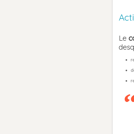
Act
Le
c
desq
r
d
r