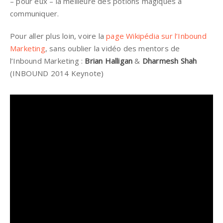
– pour eux – la meilleure des potions magiques à
communiquer.
Pour aller plus loin, voire la
page Wikipédia sur l’Inbound
Marketing
, sans oublier la vidéo des mentors de
l’Inbound Marketing :
Brian Halligan
&
Dharmesh Shah
(INBOUND 2014 Keynote)