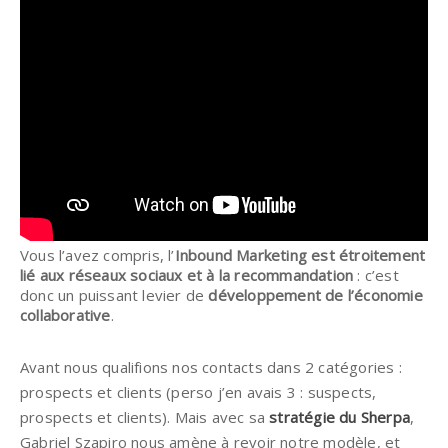
Vous l’avez compris, l’
Inbound Marketing est étroitement
lié aux réseaux sociaux et à la recommandation
: c’est
donc un puissant levier de
développement de l’économie
collaborative
.
Avant nous qualifions nos contacts dans 2 catégories :
prospects et clients (perso j’en avais 3 : suspects,
prospects et clients). Mais avec sa
stratégie du Sherpa
,
Gabriel Szapiro nous amène à revoir notre modèle, et