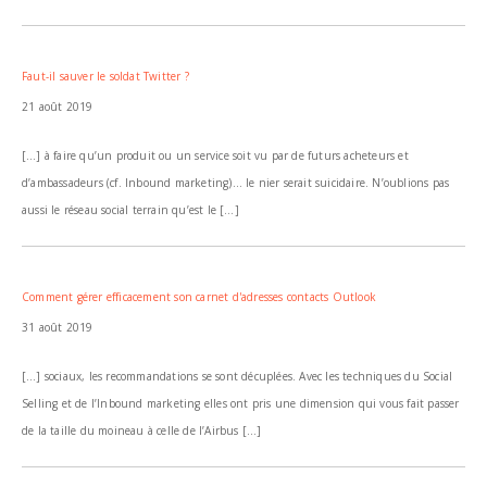
Faut-il sauver le soldat Twitter ?
21 août 2019
[…] à faire qu’un produit ou un service soit vu par de futurs acheteurs et
d’ambassadeurs (cf. Inbound marketing)… le nier serait suicidaire. N’oublions pas
aussi le réseau social terrain qu’est le […]
Comment gérer efficacement son carnet d'adresses contacts Outlook
31 août 2019
[…] sociaux, les recommandations se sont décuplées. Avec les techniques du Social
Selling et de l’Inbound marketing elles ont pris une dimension qui vous fait passer
de la taille du moineau à celle de l’Airbus […]