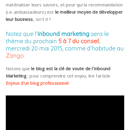
matérialiser leurs savoirs, et pour qui la recommandation
(i.e. ambassadeurs) est
le meilleur moyen de développer
leur business
,
isn’t it
?
Notez que l’
Inbound marketing
sera le
thème du prochain
5 à 7 du conseil
,
mercredi 20 mai 2015, comme d’habitude au
Zango
.
Notons que
le blog est la clé de voute de l’Inbound
Marketing
; pour comprendre cet enjeu, lire l’article
Enjeux d’un blog professionnel
.